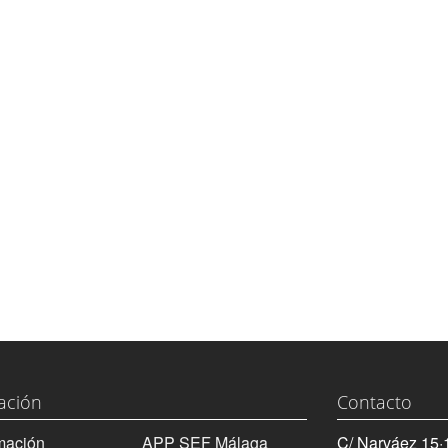
ación
Contacto
mación
APP SEF Málaga
C/ Narváez 15·