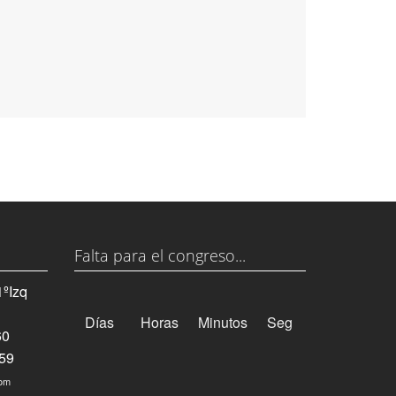
Falta para el congreso...
1ºIzq
Días
Horas
Minutos
Seg
60
 59
com