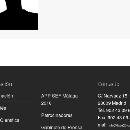
ación
Contacto
mación
APP SEF Málaga
C/ Narváez 15·
2016
28009 Madrid
tés
Tel. 902 43 09 
Patrocinadores
Fax. 902 43 09
Científica
mail:
info@fase20.
Gabinete de Prensa