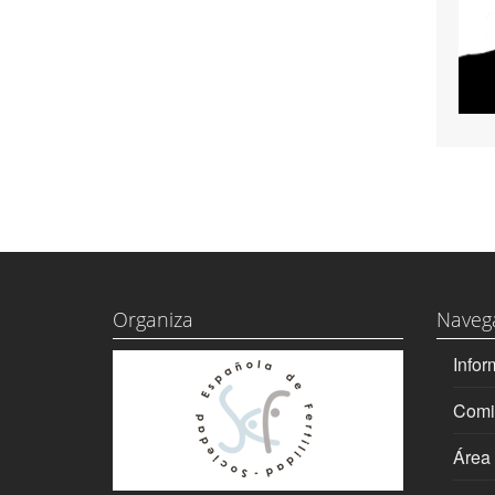
Organiza
Naveg
Infor
Comi
Área 